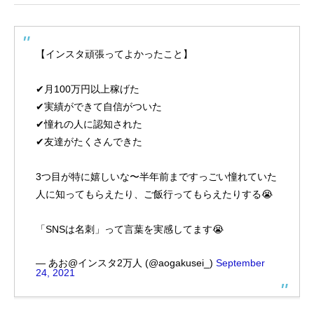
【インスタ頑張ってよかったこと】
✔︎月100万円以上稼げた
✔︎実績ができて自信がついた
✔︎憧れの人に認知された
✔︎友達がたくさんできた
3つ目が特に嬉しいな〜半年前まですっごい憧れていた
人に知ってもらえたり、ご飯行ってもらえたりする😭
「SNSは名刺」って言葉を実感してます😭
— あお@インスタ2万人 (@aogakusei_)
September
24, 2021