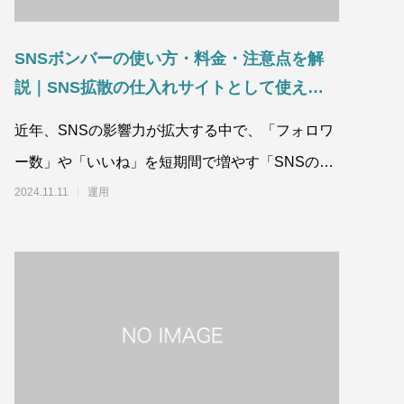
SNSボンバーの使い方・料金・注意点を解
説｜SNS拡散の仕入れサイトとして使え
る？
近年、SNSの影響力が拡大する中で、「フォロワ
ー数」や「いいね」を短期間で増やす「SNSのフ
ォロワー仕入れサイト」が注目を集めてい
2024.11.11
運用