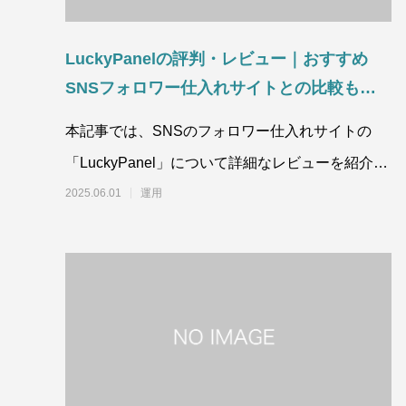
LuckyPanelの評判・レビュー｜おすすめ
SNSフォロワー仕入れサイトとの比較も紹
介
本記事では、SNSのフォロワー仕入れサイトの
「LuckyPanel」について詳細なレビューを紹介し
ます。LuckyPane
2025.06.01
運用