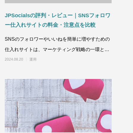
JPSocialsの評判・レビュー｜SNSフォロワ
ー仕入れサイトの料金・注意点を比較
SNSのフォロワーやいいねを簡単に増やすための
仕入れサイトは、マーケティング戦略の一環とし
て多くの企業や個人が利用しています。この
2024.08.20
運用