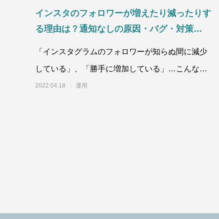
インスタのフォロワーが増えたり減ったりす
る理由は？通知なしの原因・バグ・対策を徹
底解説
「インスタグラムのフォロワーが知らぬ間に減少
している」、「勝手に増加している」…こんな経
験はありませんか？これらの現象を放置しておく
2022.04.18
運用
と最