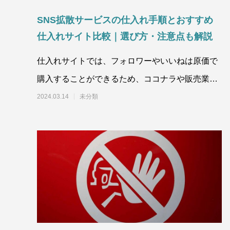
SNS拡散サービスの仕入れ手順とおすすめ
仕入れサイト比較｜選び方・注意点も解説
仕入れサイトでは、フォロワーやいいねは原価で
購入することができるため、ココナラや販売業者
から購入するよりも格段に安い価格で購入するこ
2024.03.14
未分類
とがで